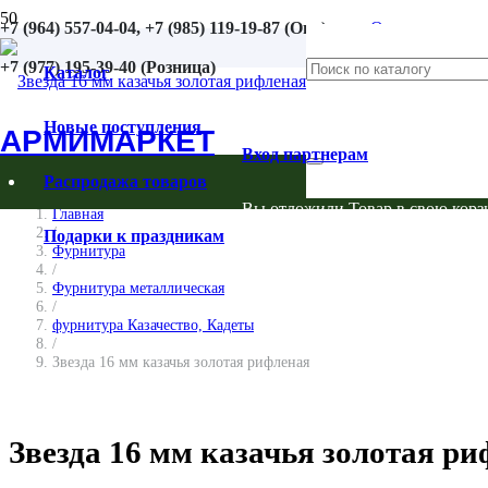
+7 (964) 557-04-04, +7 (985) 119-19-87 (Опт)
Оплата
+7 (977) 195-39-40 (Розница)
Возврат
Каталог
Контакты
Новые поступления
АРМИМАРКЕТ
Вход партнерам
Распродажа товаров
Вы отложили
Товар
в свою корз
Главная
/
Подарки к праздникам
Фурнитура
/
Фурнитура металлическая
/
фурнитура Казачество, Кадеты
/
Звезда 16 мм казачья золотая рифленая
Звезда 16 мм казачья золотая р