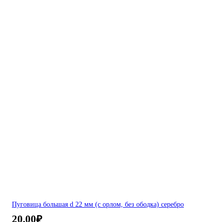
Пуговица большая d 22 мм (с орлом, без ободка) серебро
20,00
₽