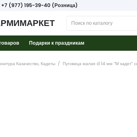
+7 (977) 195-39-40 (Розница)
АРМИМАРКЕТ
товаров
Подарки к праздникам
нитура Казачество, Кадеты
/
Пуговица малая d 14 мм “М кадет” с