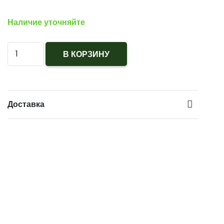
Наличие уточняйте
Количество
В КОРЗИНУ
Пуговица
малая
d
Доставка
14
мм
"М
кадет"
серебро
кс