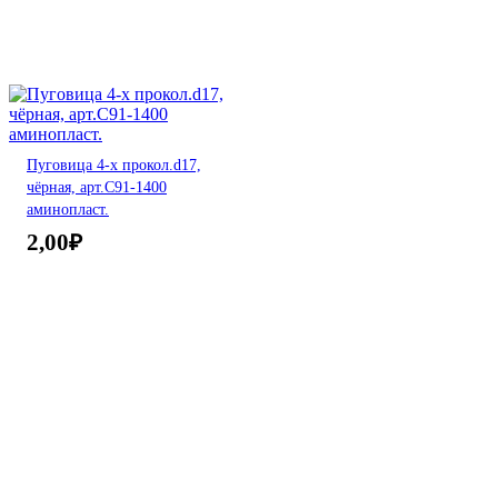
Пуговица 4-х прокол.d17,
чёрная, арт.С91-1400
аминопласт.
2,00
₽