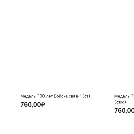
Медаль “100 лет Войска связи” (ст)
Медаль “1
(сткс)
760,00
₽
760,0