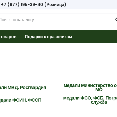
+7 (977) 195-39-40 (Розница)
товаров
Подарки к праздникам
медали Министерство 
али МВД, Росгвардия
МО
медали ФСО, ФСБ, Погр
едали ФСИН, ФССП
служба