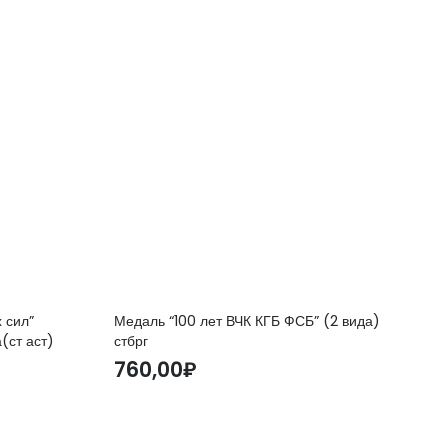
 сил”
Медаль “100 лет ВЧК КГБ ФСБ” (2 вида)
(ст аст)
стбрг
760,00
₽