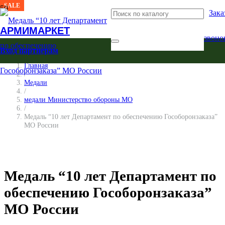
SALE
Зака
АРМИМАРКЕТ
звоно
Вход партнерам
Главная
/
Медали
/
медали Министерство обороны МО
/
Медаль “10 лет Департамент по обеспечению Гособоронзаказа”
МО России
Медаль “10 лет Департамент по
обеспечению Гособоронзаказа”
МО России