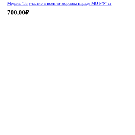
Медаль “За участие в военно-морском параде МО РФ” ст
700,00
₽