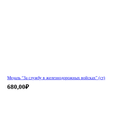
Медаль “За службу в железнодорожных войсках” (ст)
680,00
₽