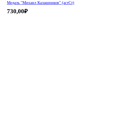
Медаль “Михаил Калашников” (астСт)
730,00
₽