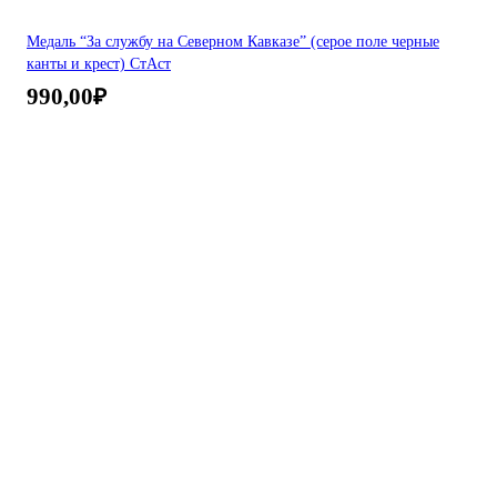
Медаль “За службу на Северном Кавказе” (серое поле черные
канты и крест) СтАст
990,00
₽