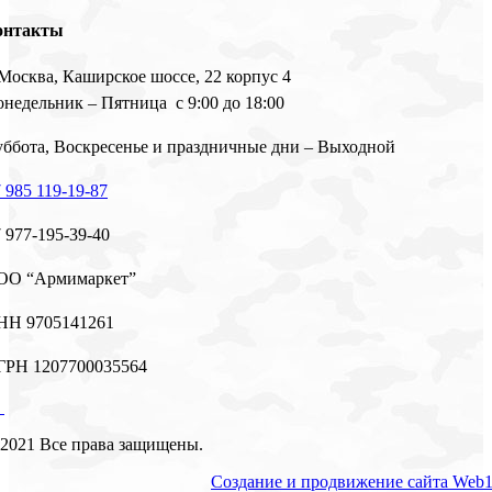
онтакты
 Москва, Каширское шоссе, 22 корпус 4
недельник – Пятница с 9:00 до 18:00
ббота, Воскресенье и праздничные дни – Выходной
 985 119-19-87
 977-195-39-40
ОО “Армимаркет”
НН 9705141261
ГРН 1207700035564
2021 Все права защищены.
Создание и продвижение сайта Web