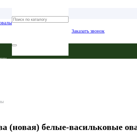
Заказать звонок
ину.
лы
ва (новая) белые-васильковые о