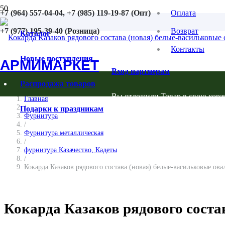
+7 (964) 557-04-04, +7 (985) 119-19-87 (Опт)
Оплата
+7 (977) 195-39-40 (Розница)
Возврат
Каталог
Контакты
Новые поступления
АРМИМАРКЕТ
Вход партнерам
Распродажа товаров
Вы отложили
Товар
в свою корз
Главная
/
Подарки к праздникам
Фурнитура
/
Фурнитура металлическая
/
фурнитура Казачество, Кадеты
/
Кокарда Казаков рядового состава (новая) белые-васильковые ова
Кокарда Казаков рядового соста