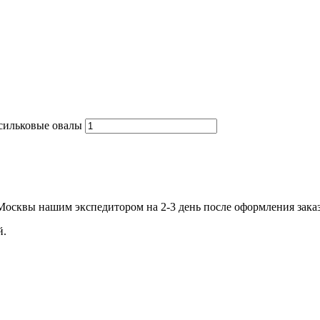
асильковые овалы
.Москвы нашим экспедитором на 2-3 день после оформления зака
й.