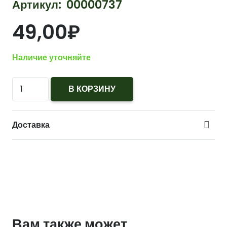
Артикул:
00000737
49,00
₽
Наличие уточняйте
Количество
В КОРЗИНУ
Кокарда
Казаков
Доставка
рядового
состава
(старая)
оранжево-
черные
овалы
Вам также может