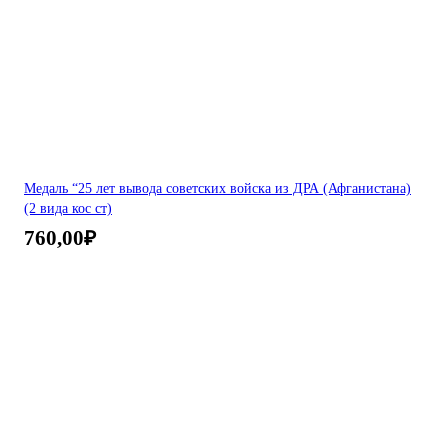
Медаль “25 лет вывода советских войска из ДРА (Афганистана)
(2 вида кос ст)
760,00
₽