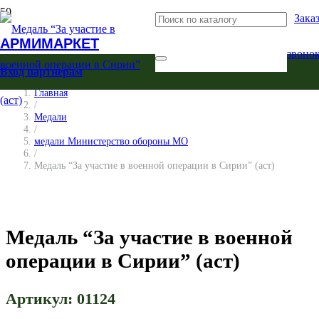
Зака
АРМИМАРКЕТ
звоно
Вход партнерам
Главная
/
Медали
/
медали Министерство обороны МО
/
Медаль “За участие в военной операции в Сирии” (аст)
Медаль “За участие в военной
операции в Сирии” (аст)
Артикул:
01124