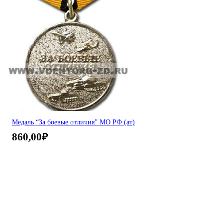
Медаль “За боевые отличия” МО РФ (ат)
860,00
₽