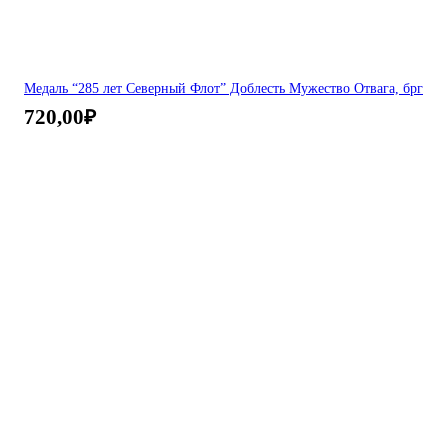
Медаль “285 лет Северный Флот” Доблесть Мужество Отвага, брг
720,00
₽