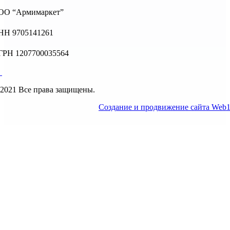
ОО “Армимаркет”
НН 9705141261
ГРН 1207700035564
2021 Все права защищены.
Создание и продвижение сайта Web