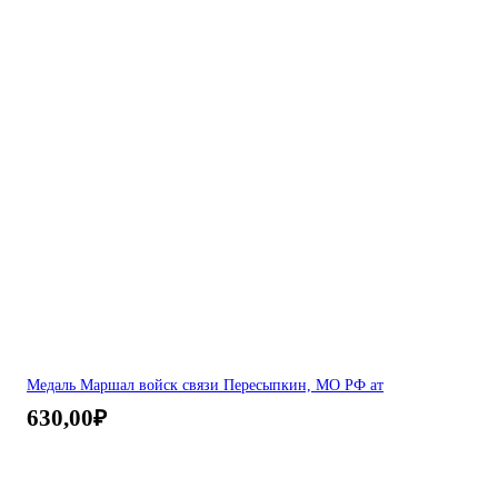
Медаль Маршал войск связи Пересыпкин, МО РФ ат
630,00
₽