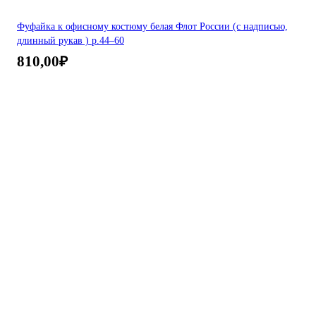
Фуфайка к офисному костюму белая Флот России (с надписью,
длинный рукав ) р.44–60
810,00
₽