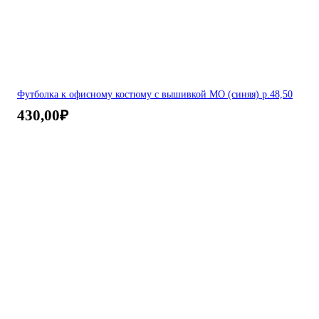
Футболка к офисному костюму с вышивкой МО (синяя) р.48,50
430,00
₽