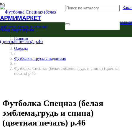
Зака
АРМИМАРКЕТ
звоно
Вход партнерам
Главная
/
Одежда
/
Футболки, трусы с надписью
/
Футболка Спецназ (белая эмблема,грудь и спина) (цветная
печать) р.46
Футболка Спецназ (белая
эмблема,грудь и спина)
(цветная печать) р.46