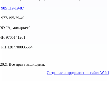
 985 119-19-87
 977-195-39-40
ОО “Армимаркет”
НН 9705141261
ГРН 1207700035564
2021 Все права защищены.
Создание и продвижение сайта Web