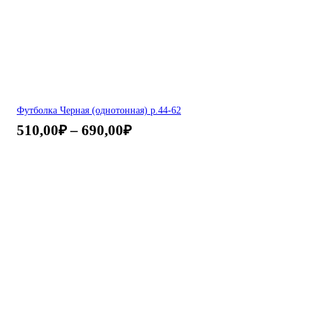
Футболка Черная (однотонная) р.44-62
510,00
₽
–
690,00
₽