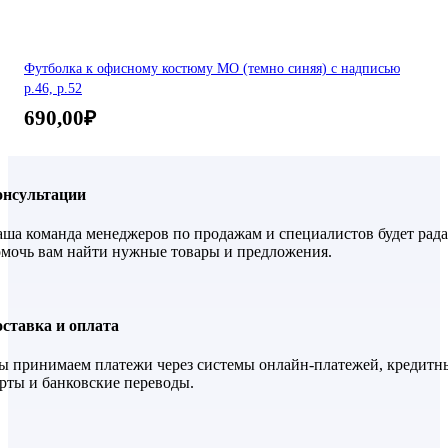
Футболка к офисному костюму МО (темно синяя) с надписью
р.46, р.52
690,00
₽
онсультации
ша команда менеджеров по продажам и специалистов будет рада
мочь вам найти нужные товары и предложения.
ставка и оплата
 принимаем платежи через системы онлайн-платежей, кредитн
рты и банковские переводы.