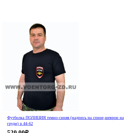
Футболка ПОЛИЦИЯ темно-синяя (надпись на спине,шеврон на
груди) р.44-62
520,00
₽