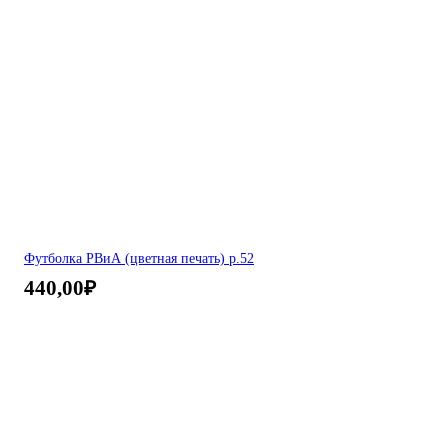
Футболка РВиА (цветная печать) р.52
440,00
₽