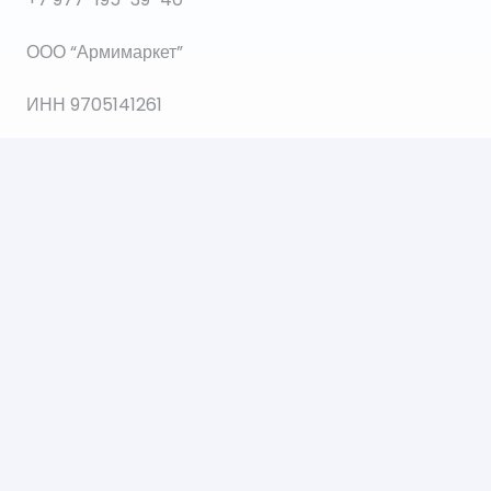
ООО “Армимаркет”
ИНН 9705141261
ОГРН 1207700035564
© 2021 Все права защищены.
Создание и продвижение сайта Web112