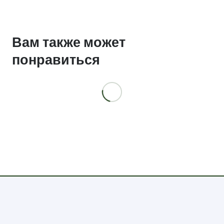
надписью
р.40-
Вам также может
62
понравиться