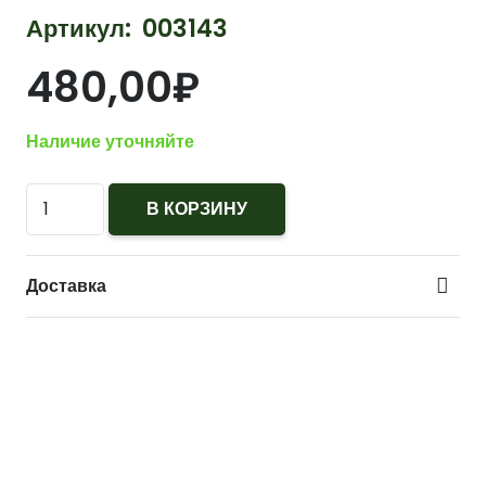
Артикул:
003143
480,00
₽
Наличие уточняйте
Количество
В КОРЗИНУ
Футболка
РВСН
Доставка
28-
я
дивизия,
г.Козельск
(грудь
и
спина)