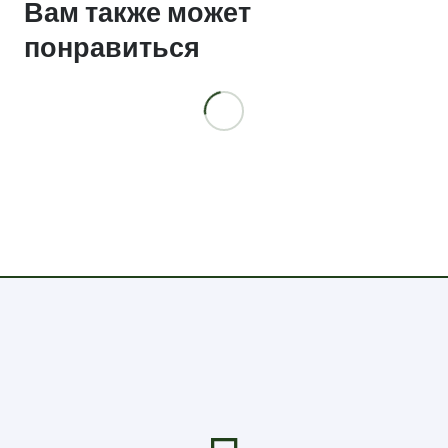
Вам также может
(цветная
понравиться
печать)
р.48,50,52,54