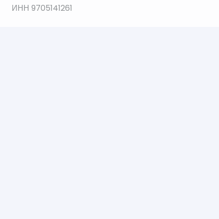
ИНН 9705141261
ОГРН 1207700035564
© 2021 Все права защищены.
Создание и продвижение сайта Web112