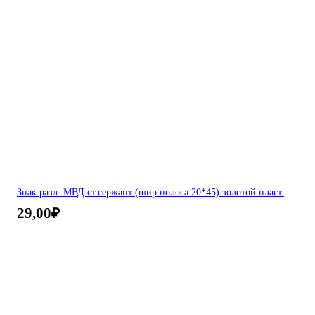
Знак разл. МВД ст.сержант (шир.полоса 20*45) золотой пласт.
29,00
₽