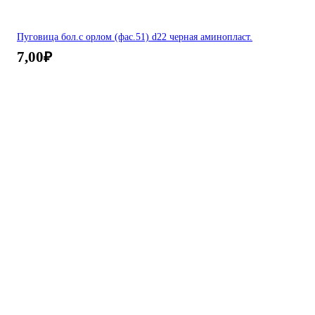
Пуговица бол.с орлом (фас.51) d22 черная аминопласт.
7,00
₽