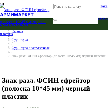
Зака
АРМИМАРКЕТ
звоно
Вход партнерам
Главная
/
Фурнитура
/
Фурнитура пластмассовая
/
Знак разл. ФСИН ефрейтор (полоска 10*45 мм) черный пластик
Знак разл. ФСИН ефрейтор
(полоска 10*45 мм) черный
пластик