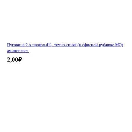
Пуговица 2-х прокол.d11, темно-синяя (к офисной рубашке МО)
аминопласт.
2,00
₽