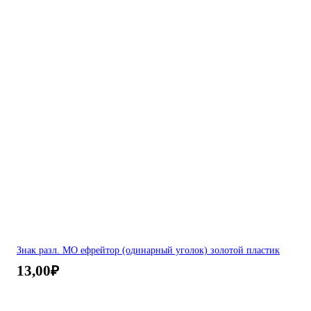
Знак разл. МО ефрейтор (одинарный уголок) золотой пластик
13,00
₽