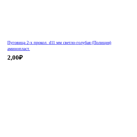
Пуговица 2-х прокол. d11 мм светло-голубая (Полиция)
аминопласт.
2,00
₽