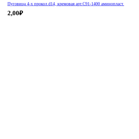
Пуговица 4-х прокол.d14, кремовая арт.С91-1400 аминопласт.
2,00
₽