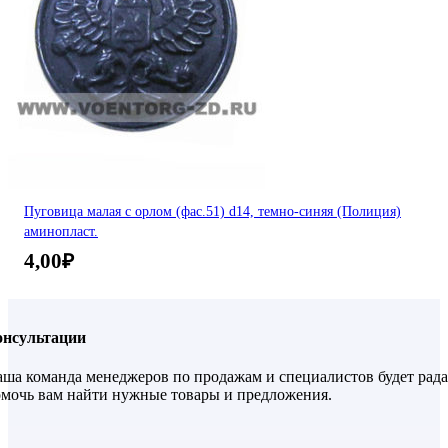
Пуговица малая с орлом (фас.51) d14, темно-синяя (Полиция)
аминопласт.
4,00
₽
онсультации
ша команда менеджеров по продажам и специалистов будет рада
мочь вам найти нужные товары и предложения.