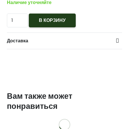
Наличие уточняйте
Количество
В КОРЗИНУ
Эмблема
РВСН
Доставка
(старая
в
венке)
защитная
пластик
Вам также может
понравиться