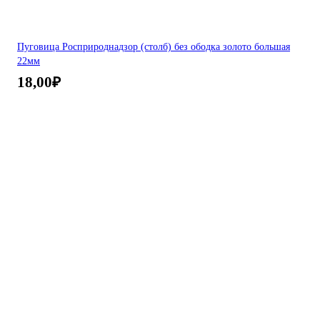
Пуговица Росприроднадзор (столб) без ободка золото большая
22мм
18,00
₽