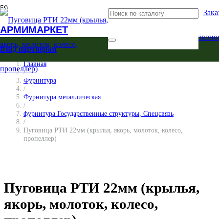
Зака
АРМИМАРКЕТ
звоно
Вход партнерам
Главная
/
Фурнитура
/
Фурнитура металлическая
/
фурнитура Государственные структуры, Спецсвязь
/
Пуговица РТИ 22мм (крылья, якорь, молоток, колесо,
пропеллер)
Пуговица РТИ 22мм (крылья,
якорь, молоток, колесо,