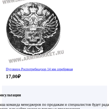
Пуговица Роспотребнадзор 14 мм серебряная
17,00
₽
онсультации
ша команда менеджеров по продажам и специалистов будет рада
мочь вам найти нужные товары и предложения.