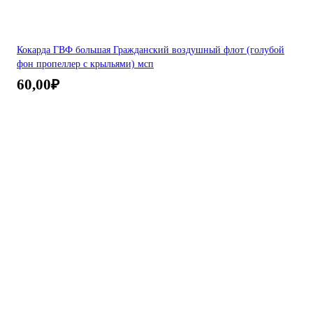
Кокарда ГВФ большая Гражданский воздушный флот (голубой
фон пропеллер с крыльями) мсп
60,00
₽