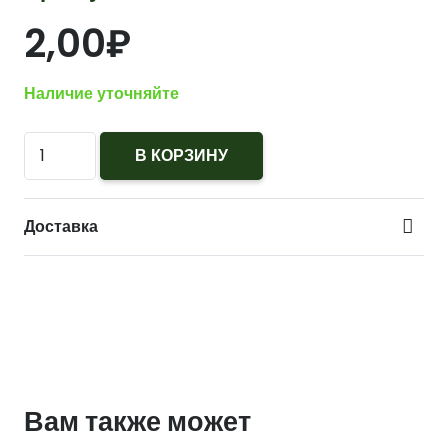
2,00
₽
Наличие уточняйте
Количество
В КОРЗИНУ
Пуговица
4-
Доставка
х
прокол.d17,
тём.-
синяя,
арт.С91-
1400
аминопласт.
Вам также может