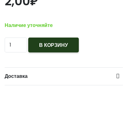
2,00
₽
Наличие уточняйте
Количество
В КОРЗИНУ
Пуговица
на
ножке
Доставка
(грибок)
d14
серо-
голубая
аминопласт.