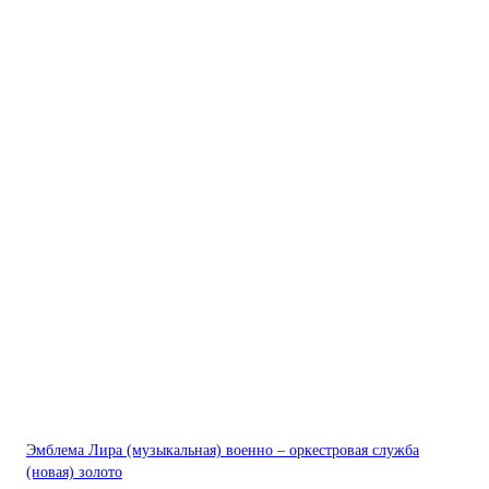
Эмблема Лира (музыкальная) военно – оркестровая служба
(новая) золото