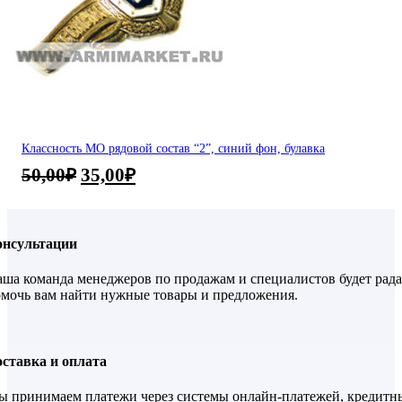
Классность МО рядовой состав “2”, синий фон, булавка
50,00
₽
35,00
₽
онсультации
ша команда менеджеров по продажам и специалистов будет рада
мочь вам найти нужные товары и предложения.
ставка и оплата
 принимаем платежи через системы онлайн-платежей, кредитн