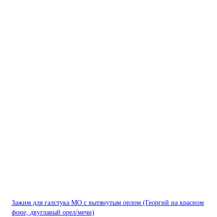
Зажим для галстука МО с вытянутым орлом (Георгий на красном
фоне, двуглавый орел/мечи)