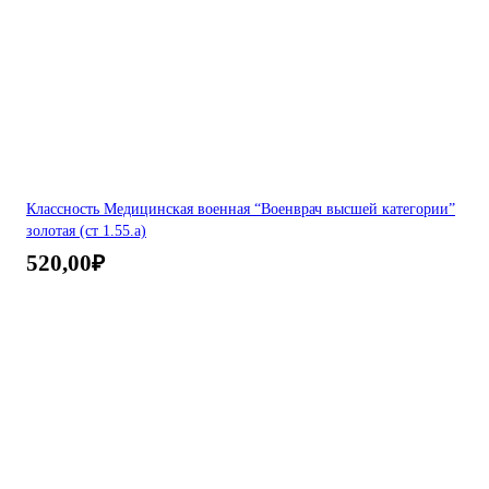
Классность Медицинская военная “Военврач высшей категории”
золотая (ст 1.55.а)
520,00
₽