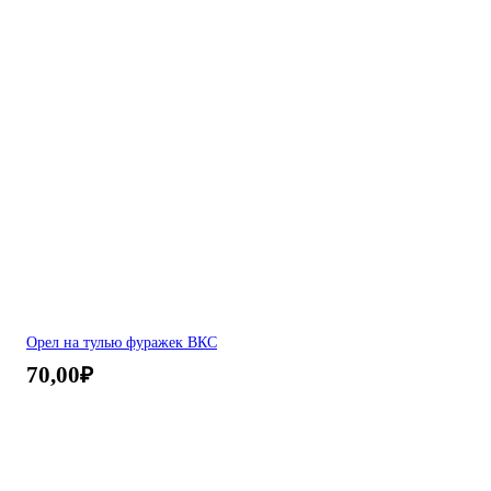
Орел на тулью фуражек ВКС
70,00
₽