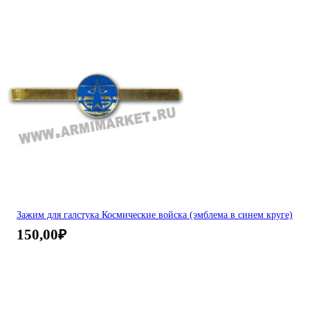
Зажим для галстука Космические войска (эмблема в синем круге)
150,00
₽