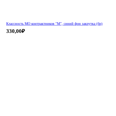
Классность МО контрактников “М”, синий фон закрутка (бр)
330,00
₽