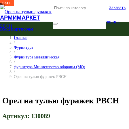
SALE
Заказать
АРМИМАРКЕТ
звонок
Вход партнерам
Главная
/
Фурнитура
/
Фурнитура металлическая
/
фурнитура Министерство обороны (МО)
/
Орел на тулью фуражек РВСН
Орел на тулью фуражек РВСН
Артикул:
130089