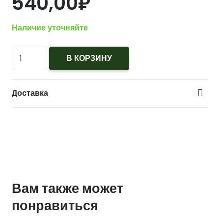
540,00
₽
Наличие уточняйте
Количество
В КОРЗИНУ
Нагрудный
знак
Доставка
Помощник
дежурного
по
КПП
Вам также может
понравиться