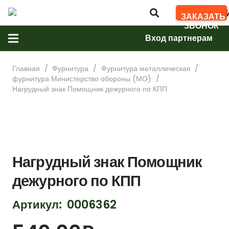
АРМ
ЗАКАЗАТЬ
ЗВОНОК
Вход партнерам
Главная
/
Фурнитура
/
Фурнитура металлическая
/
фурнитура Министерство обороны (МО)
/
Нагрудный знак Помощник дежурного по КПП
Нагрудный знак Помощник
дежурного по КПП
Артикул:
0006362