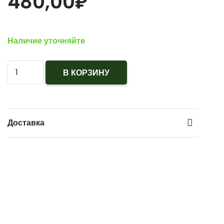
480,00
₽
Наличие уточняйте
Количество
В КОРЗИНУ
Нагрудный
знак
Начальник
Доставка
караула
//
Охрана
-
дежурная
смена