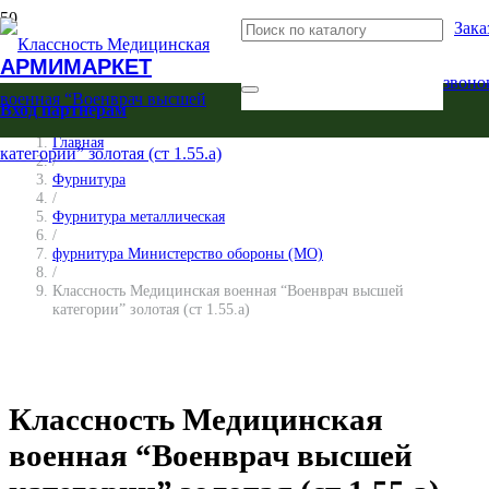
Зака
АРМИМАРКЕТ
звоно
Вход партнерам
Главная
/
Фурнитура
/
Фурнитура металлическая
/
фурнитура Министерство обороны (МО)
/
Классность Медицинская военная “Военврач высшей
категории” золотая (ст 1.55.а)
Классность Медицинская
военная “Военврач высшей