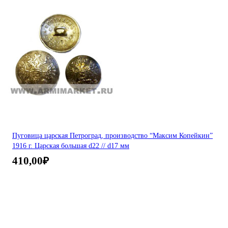
Пуговица царская Петроград, производство “Максим Копейкин”
1916 г. Царская большая d22 // d17 мм
410,00
₽