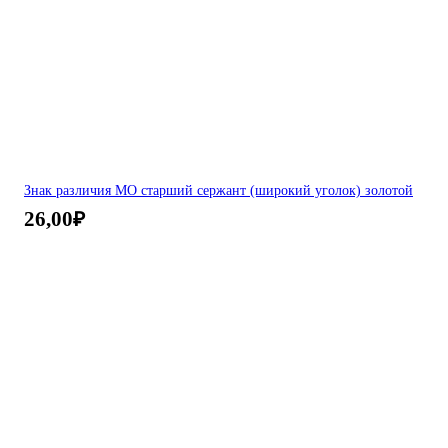
Знак различия МО старший сержант (широкий уголок) золотой
26,00
₽