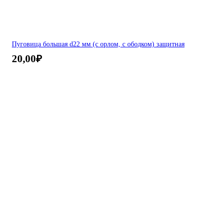
Пуговица большая d22 мм (с орлом, с ободком) защитная
20,00
₽