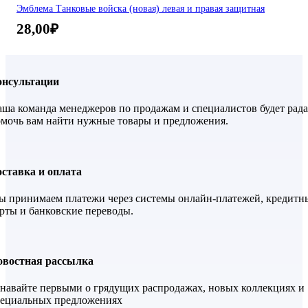
Эмблема Танковые войска (новая) левая и правая защитная
28,00
₽
онсультации
ша команда менеджеров по продажам и специалистов будет рада
мочь вам найти нужные товары и предложения.
ставка и оплата
 принимаем платежи через системы онлайн-платежей, кредитн
рты и банковские переводы.
овостная рассылка
навайте первыми о грядущих распродажах, новых коллекциях и
пециальных предложениях