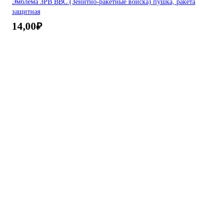
Эмблема ЗРВ ВВС (Зенитно-ракетные войска) пушка, ракета
защитная
14,00
₽