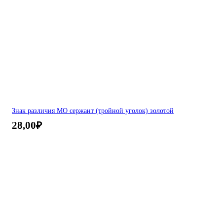
Знак различия МО сержант (тройной уголок) золотой
28,00
₽