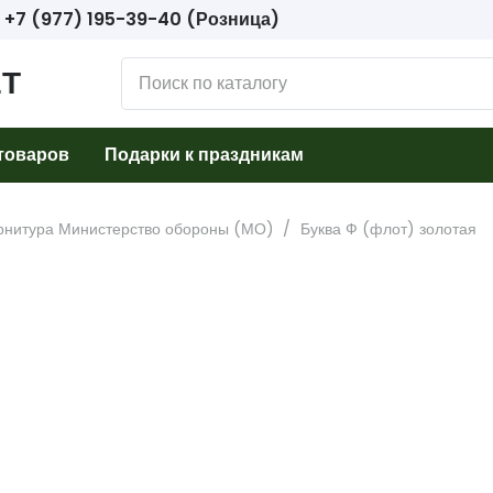
+7 (977) 195-39-40 (Розница)
Т
товаров
Подарки к праздникам
рнитура Министерство обороны (МО)
/
Буква Ф (флот) золотая