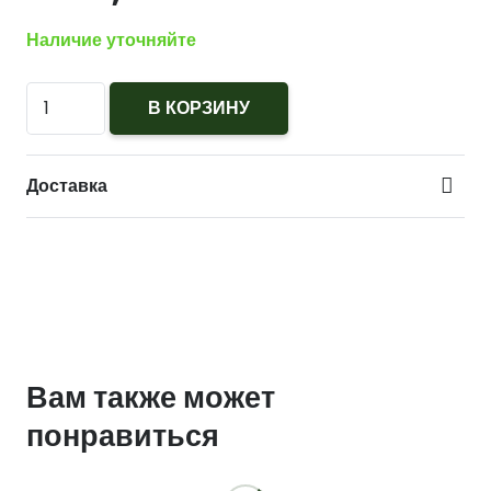
Наличие уточняйте
Количество
В КОРЗИНУ
Медаль
За
Доставка
помощь
в
бою
МО
РФ,
нейзильбер,
бр
Вам также может
понравиться