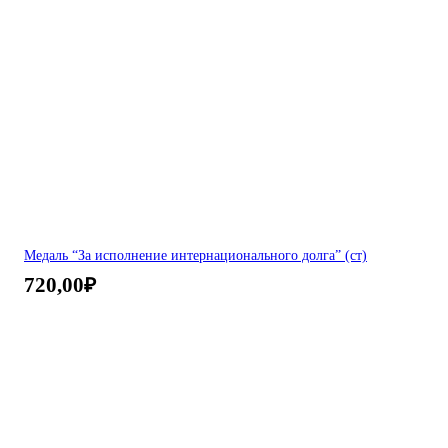
Медаль “За исполнение интернационального долга” (ст)
720,00
₽