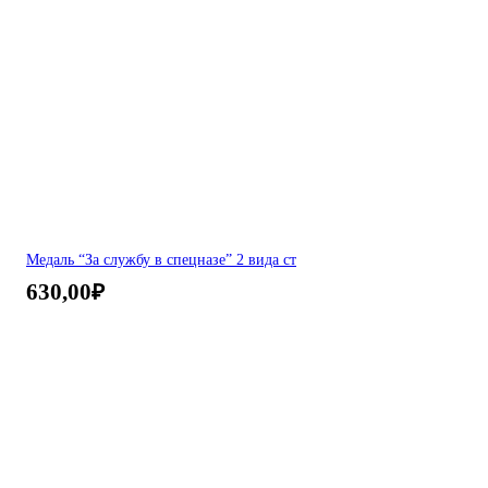
Медаль “За службу в спецназе” 2 вида ст
630,00
₽