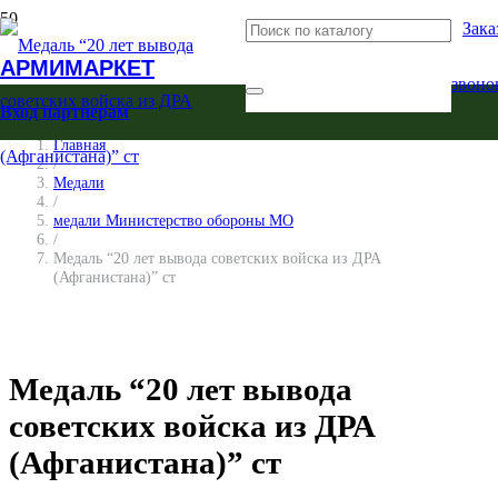
Зака
АРМИМАРКЕТ
звоно
Вход партнерам
Главная
/
Медали
/
медали Министерство обороны МО
/
Медаль “20 лет вывода советских войска из ДРА
(Афганистана)” ст
Медаль “20 лет вывода
советских войска из ДРА
(Афганистана)” ст