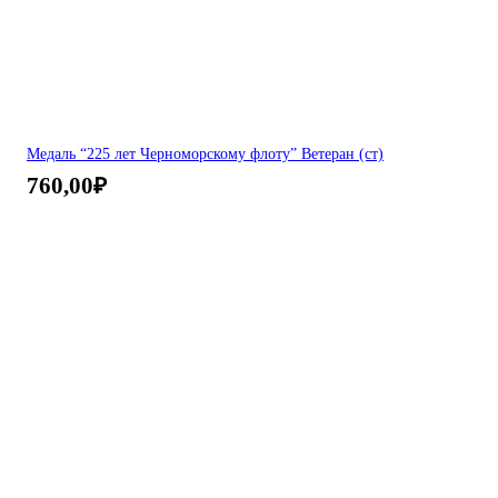
Медаль “225 лет Черноморскому флоту” Ветеран (ст)
760,00
₽