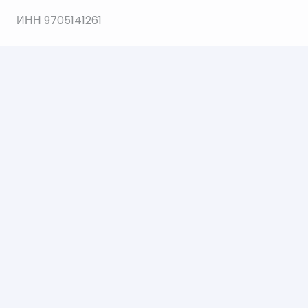
ИНН 9705141261
ОГРН 1207700035564
© 2021 Все права защищены.
Создание и продвижение сайта Web112