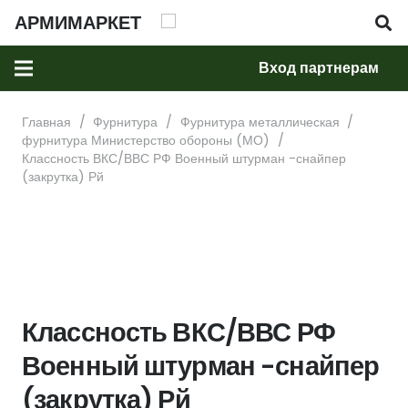
АРМИМАРКЕТ
Вход партнерам
Главная
/
Фурнитура
/
Фурнитура металлическая
/
фурнитура Министерство обороны (МО)
/
Классность ВКС/ВВС РФ Военный штурман -снайпер
(закрутка) Рй
Классность ВКС/ВВС РФ
Военный штурман -снайпер
(закрутка) Рй