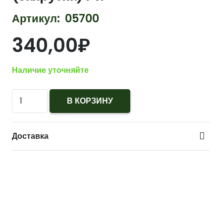
Артикул:
05700
340,00
₽
Наличие уточняйте
Количество
В КОРЗИНУ
Классность
ВКС/
Доставка
ВВС
РФ
Военный
штурман
-снайпер
(закрутка)
Рй