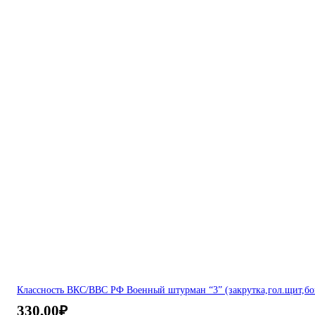
Классность ВКС/ВВС РФ Военный штурман “3” (закрутка,гол.щит,бо
330,00
₽