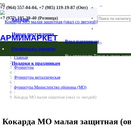
+7 (964) 557-04-04, +7 (985) 119-19-87 (Опт)
Оплата
+7 (977) 195-39-40 (Розница)
Возврат
Каталог
Контакты
Новые поступления
АРМИМАРКЕТ
Вход партнерам
Распродажа товаров
Вы отложили
Товар
в свою корз
Главная
/
Подарки к праздникам
Фурнитура
/
Фурнитура металлическая
/
фурнитура Министерство обороны (МО)
/
Кокарда МО малая защитная (овал со звездой)
Кокарда МО малая защитная (ова