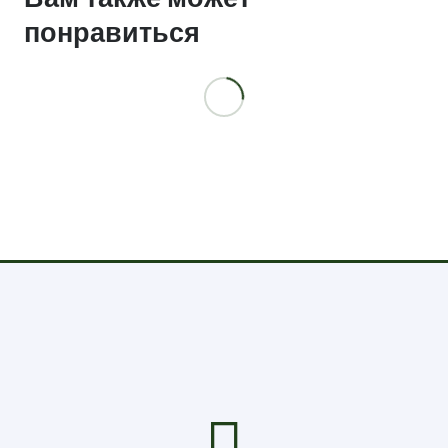
понравиться
62