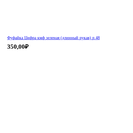
Фуфайка Цифра кмф зеленая (длинный рукав) р.48
350,00
₽