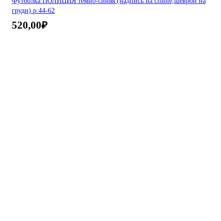
Футболка ПОЛИЦИЯ темно-синяя (надпись на спине,шеврон на
груди) р.44-62
520,00
₽