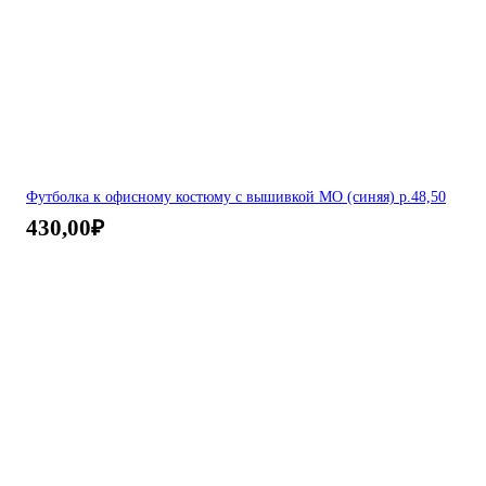
Футболка к офисному костюму с вышивкой МО (синяя) р.48,50
430,00
₽