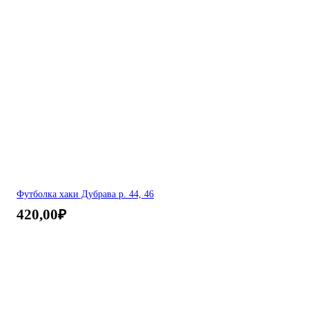
Футболка хаки Дубрава р. 44, 46
420,00
₽