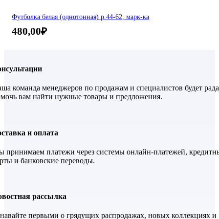
Футболка белая (однотонная) р.44-62, марк-ка
480,00
₽
онсультации
ша команда менеджеров по продажам и специалистов будет рада
мочь вам найти нужные товары и предложения.
ставка и оплата
 принимаем платежи через системы онлайн-платежей, кредитн
рты и банковские переводы.
овостная рассылка
навайте первыми о грядущих распродажах, новых коллекциях и