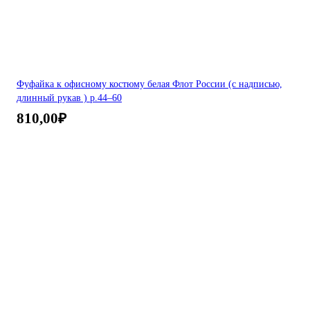
Фуфайка к офисному костюму белая Флот России (с надписью,
длинный рукав ) р.44–60
810,00
₽