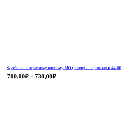
Футболка к офисному костюму МО (синяя) с надписью р.44-60
700,00
₽
–
730,00
₽