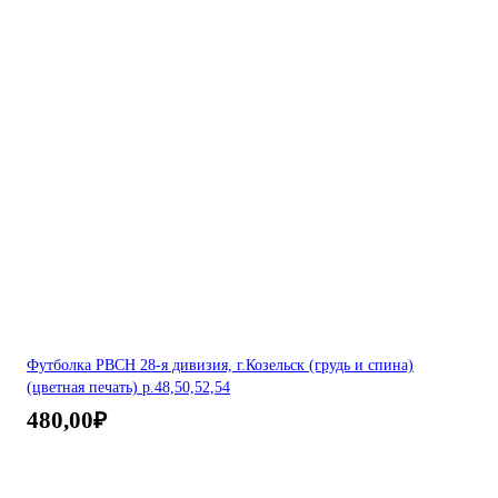
Футболка РВСН 28-я дивизия, г.Козельск (грудь и спина)
(цветная печать) р.48,50,52,54
480,00
₽