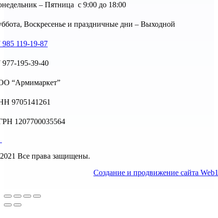
недельник – Пятница с 9:00 до 18:00
ббота, Воскресенье и праздничные дни – Выходной
 985 119-19-87
 977-195-39-40
ОО “Армимаркет”
НН 9705141261
ГРН 1207700035564
2021 Все права защищены.
Создание и продвижение сайта Web