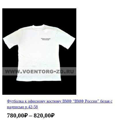
Футболка к офисному костюму ВМФ “ВМФ России” белая с
надписью р.42-58
780,00
₽
–
820,00
₽