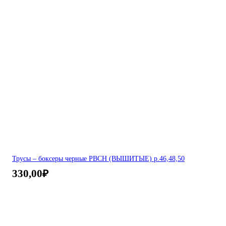
Трусы – боксеры черные РВСН (ВЫШИТЫЕ) р.46,48,50
330,00
₽