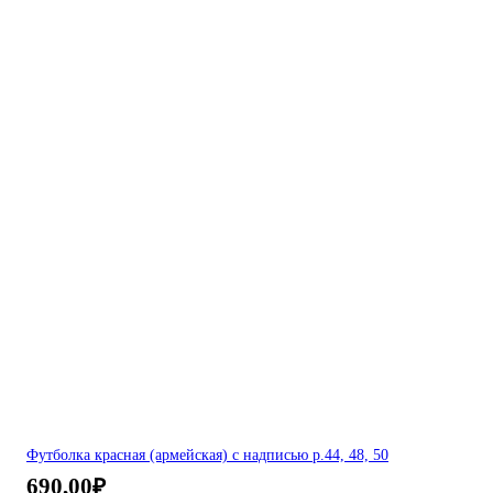
Футболка красная (армейская) с надписью р.44, 48, 50
690,00
₽