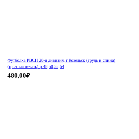
Футболка РВСН 28-я дивизия, г.Козельск (грудь и спина)
(цветная печать) р.48,50,52,54
480,00
₽