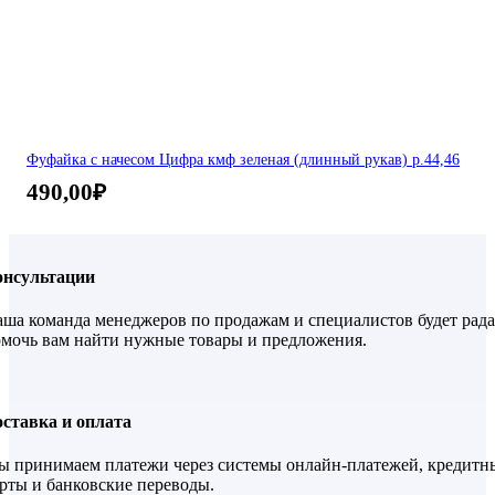
Фуфайка с начесом Цифра кмф зеленая (длинный рукав) р.44,46
490,00
₽
онсультации
ша команда менеджеров по продажам и специалистов будет рада
мочь вам найти нужные товары и предложения.
ставка и оплата
 принимаем платежи через системы онлайн-платежей, кредитн
рты и банковские переводы.