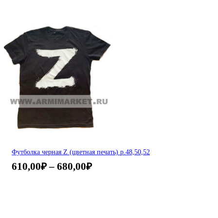
Футболка черная Z (цветная печать) р.48,50,52
610,00
₽
–
680,00
₽