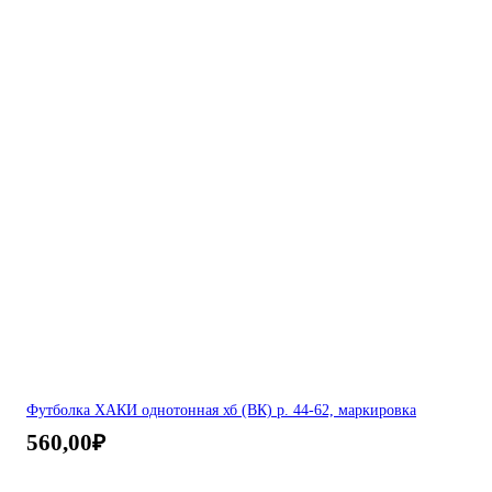
Футболка ХАКИ однотонная хб (ВК) р. 44-62, маркировка
560,00
₽