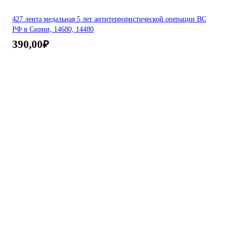
427 лента медальная 5 лет антитеррористической операции ВС
РФ в Сирии, 14680, 14480
390,00
₽