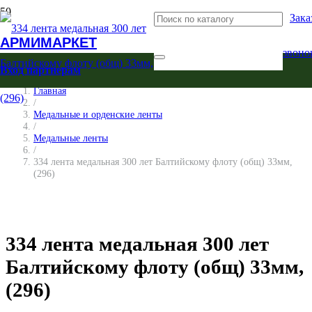
Зака
АРМИМАРКЕТ
звоно
Вход партнерам
Главная
/
Медальные и орденские ленты
/
Медальные ленты
/
334 лента медальная 300 лет Балтийскому флоту (общ) 33мм,
(296)
334 лента медальная 300 лет
Балтийскому флоту (общ) 33мм,
(296)