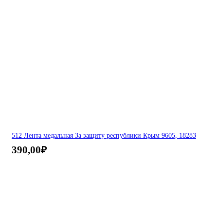
512 Лента медальная За защиту республики Крым 9605, 18283
390,00
₽