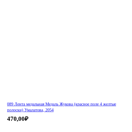
089 Лента медальная Медаль Жукова (красное поле 4 желтые
полоски) Умалатова, 2054
470,00
₽