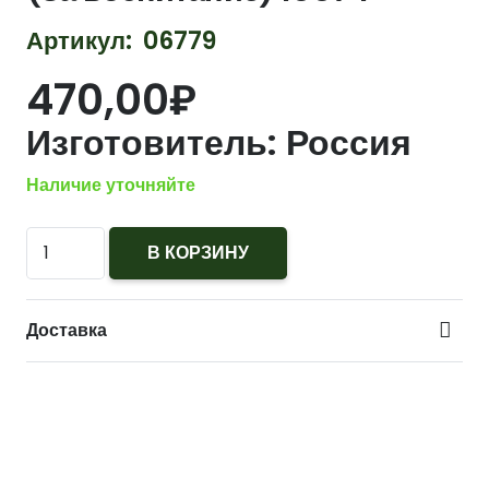
Артикул:
06779
470,00
₽
Изготовитель:
Россия
Наличие уточняйте
Количество
В КОРЗИНУ
575
Лента
Доставка
медальная
Защитник
Курской
области
(За
воспитание)