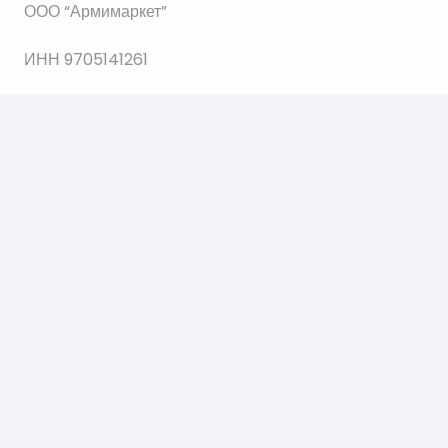
ООО “Армимаркет”
ИНН 9705141261
ОГРН 1207700035564
© 2021 Все права защищены.
Создание и продвижение сайта Web112