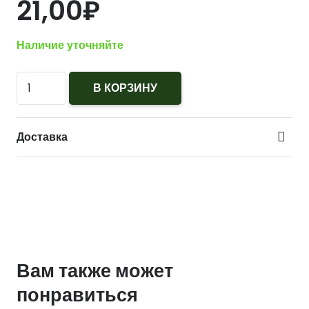
21,00
₽
Наличие уточняйте
Количество
В КОРЗИНУ
Звезда
МЧС
Доставка
Горноспасателей
(ВГСЧ)
15
мм
синяя
аст.
Вам также может
понравиться