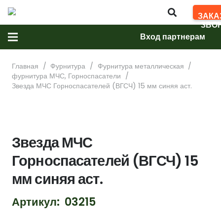
ЗАКА
ЗВО
Вход партнерам
Главная
/
Фурнитура
/
Фурнитура металлическая
/
фурнитура МЧС, Горноспасатели
/
Звезда МЧС Горноспасателей (ВГСЧ) 15 мм синяя аст.
Звезда МЧС
Горноспасателей (ВГСЧ) 15
мм синяя аст.
Артикул:
03215