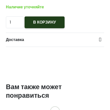
Наличие уточняйте
Количество
В КОРЗИНУ
Зажим
для
Доставка
галстука
Мосгортранс
Вам также может
понравиться