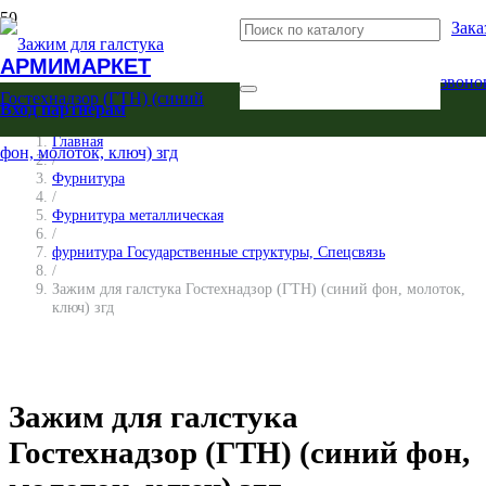
Зака
АРМИМАРКЕТ
звоно
Вход партнерам
Главная
/
Фурнитура
/
Фурнитура металлическая
/
фурнитура Государственные структуры, Спецсвязь
/
Зажим для галстука Гостехнадзор (ГТН) (синий фон, молоток,
ключ) згд
Зажим для галстука
Гостехнадзор (ГТН) (синий фон,