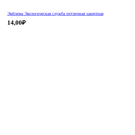
Эмблема Экологическая служба петличная защитная
14,00
₽