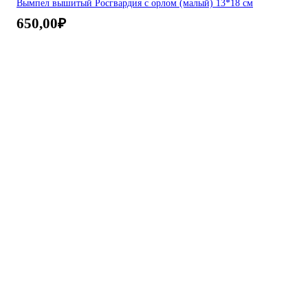
Вымпел вышитый Росгвардия с орлом (малый) 13*18 см
650,00
₽