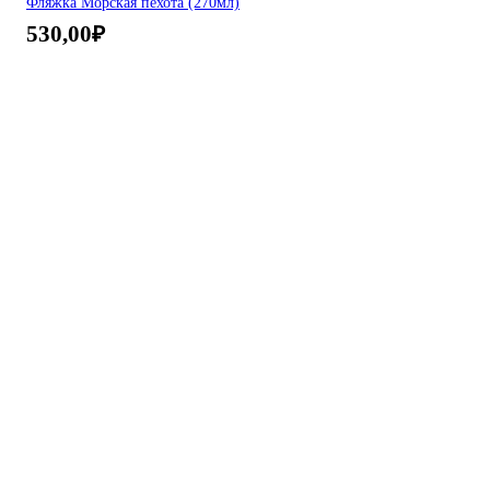
Фляжка Морская пехота (270мл)
530,00
₽