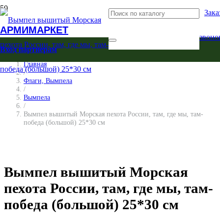
Зака
АРМИМАРКЕТ
звоно
Вход партнерам
Главная
/
Флаги, Вымпела
/
Вымпела
/
Вымпел вышитый Морская пехота России, там, где мы, там-
победа (большой) 25*30 см
Вымпел вышитый Морская
пехота России, там, где мы, там-
победа (большой) 25*30 см