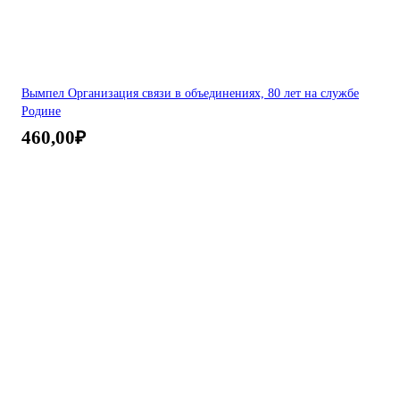
Вымпел Организация связи в объединениях, 80 лет на службе
Родине
460,00
₽