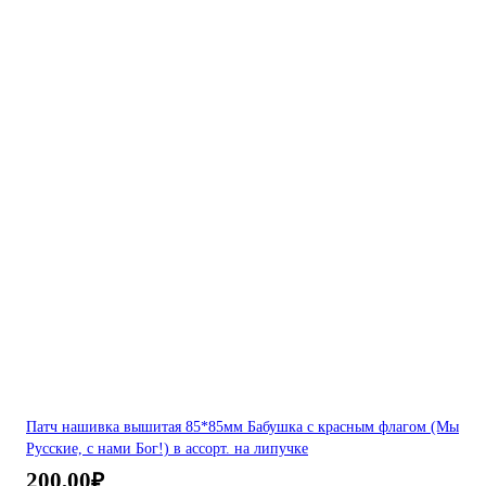
Патч нашивка вышитая 85*85мм Бабушка с красным флагом (Мы
Русские, с нами Бог!) в ассорт. на липучке
200,00
₽