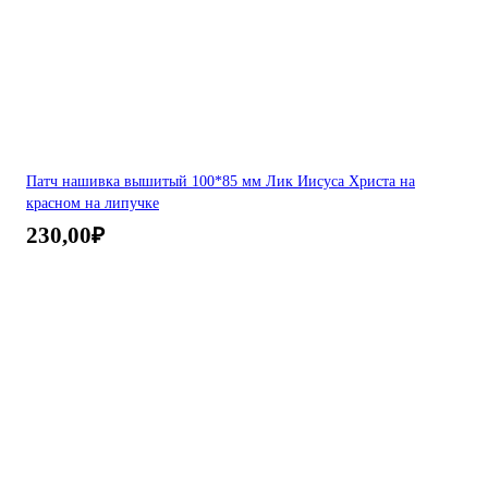
Патч нашивка вышитый 100*85 мм Лик Иисуса Христа на
красном на липучке
230,00
₽