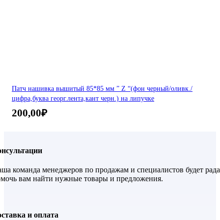
Патч нашивка вышитый 85*85 мм ” Z “(фон черный/оливк./
цифра,буква георг.лента,кант черн.) на липучке
200,00
₽
онсультации
ша команда менеджеров по продажам и специалистов будет рада
мочь вам найти нужные товары и предложения.
ставка и оплата