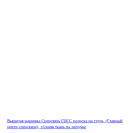
Вышитая нашивка Спецсвязь ГЦСС полоска на грудь, (Главный
центр спецсвязи), т/синяя ткань на липучке