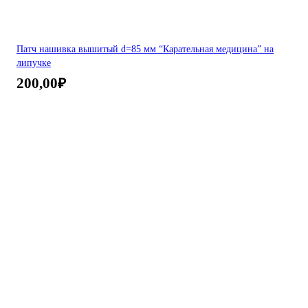
Патч нашивка вышитый d=85 мм “Карательная медицина” на
липучке
200,00
₽