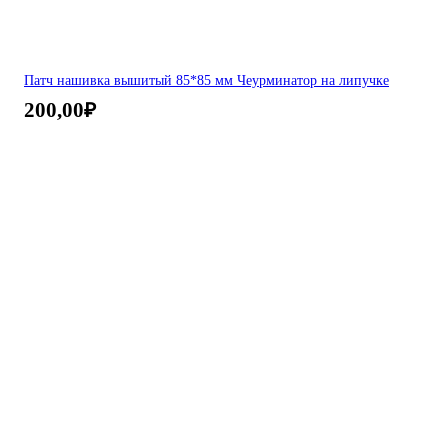
Патч нашивка вышитый 85*85 мм Чеурминатор на липучке
200,00
₽