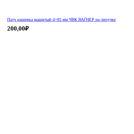
Патч нашивка вышитый d=85 мм ЧВК ВАГНЕР на липучке
200,00
₽