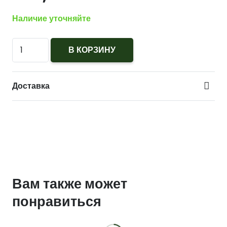
Наличие уточняйте
Количество
В КОРЗИНУ
Погоны
Полиции
Доставка
т.синие
2
красных
просвета
съёмные
Вам также может
понравиться