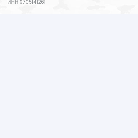
ИНН 9705141261
ОГРН 1207700035564
© 2021 Все права защищены.
Создание и продвижение сайта Web112