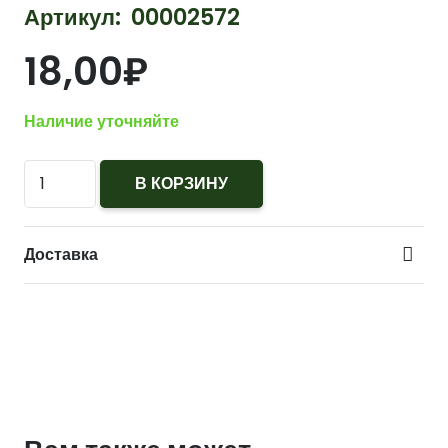
Артикул:
00002572
18,00
₽
Наличие уточняйте
Количество
В КОРЗИНУ
Наклейка
на
Доставка
авто
по
теме
"День
Победы"
в
ассортименте