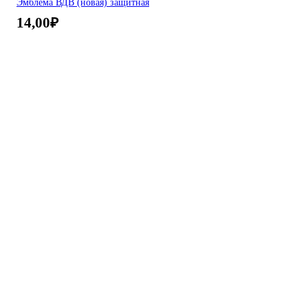
Эмблема ВДВ (новая) защитная
14,00
₽