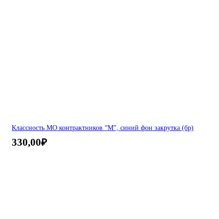
Классность МО контрактников “М”, синий фон закрутка (бр)
330,00
₽