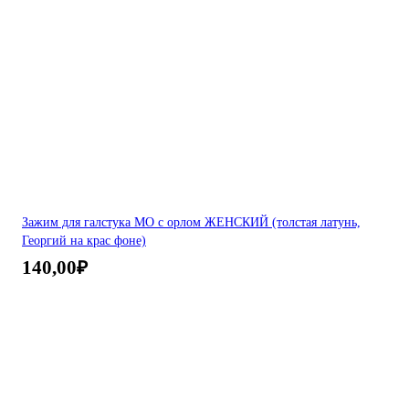
Зажим для галстука МО с орлом ЖЕНСКИЙ (толстая латунь,
Георгий на крас фоне)
140,00
₽