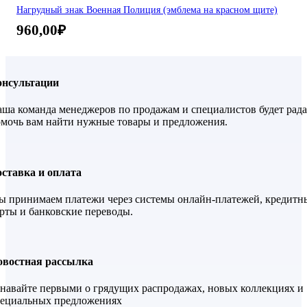
Нагрудный знак Военная Полиция (эмблема на красном щите)
960,00
₽
онсультации
ша команда менеджеров по продажам и специалистов будет рада
мочь вам найти нужные товары и предложения.
ставка и оплата
 принимаем платежи через системы онлайн-платежей, кредитн
рты и банковские переводы.
овостная рассылка
навайте первыми о грядущих распродажах, новых коллекциях и
пециальных предложениях