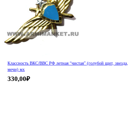
Классность ВКС/ВВС РФ летная “чистая” (голубой щит, звезда,
мечи) мх
330,00
₽