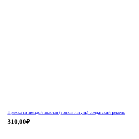
Пряжка со звездой золотая (тонкая латунь) солдатский ремень
310,00
₽