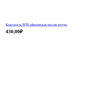
Классность ВДВ офицерская чистая латунь
430,00
₽