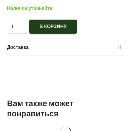
Наличие уточняйте
Количество
В КОРЗИНУ
Нагрудный
знак
Доставка
Дежурный
по
гарнизону
Вам также может
понравиться