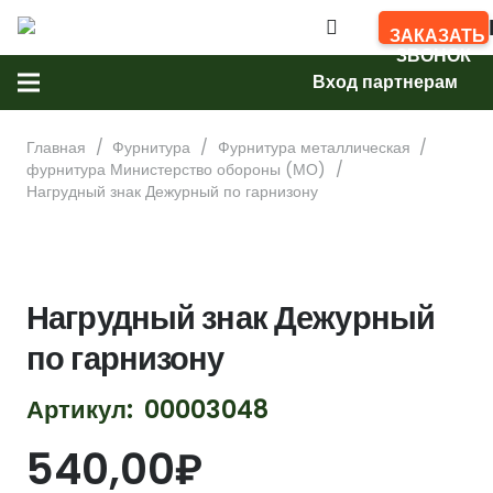
АРМИМА
ЗАКАЗАТЬ
ЗВОНОК
Вход партнерам
Главная
/
Фурнитура
/
Фурнитура металлическая
/
фурнитура Министерство обороны (МО)
/
Нагрудный знак Дежурный по гарнизону
Нагрудный знак Дежурный
по гарнизону
Артикул:
00003048
540,00
₽