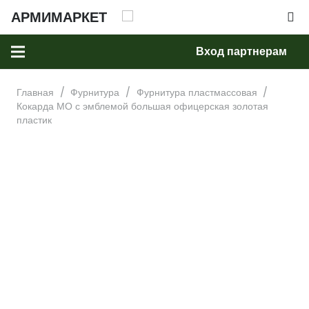
АРМИМАРКЕТ
Вход партнерам
Главная
/
Фурнитура
/
Фурнитура пластмассовая
/
Кокарда МО с эмблемой большая офицерская золотая
пластик