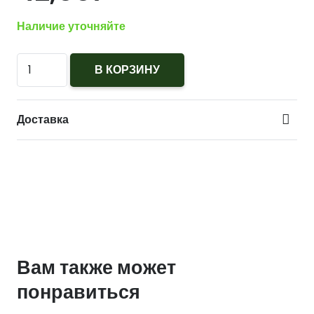
Наличие уточняйте
Количество
В КОРЗИНУ
Кокарда
МО
Доставка
с
эмблемой
большая
офицерская
золотая
пластик
Вам также может
понравиться