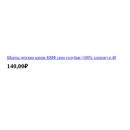
Шорты детские капри КМФ серо-голубые (100% хлопок) р.40
140,00
₽