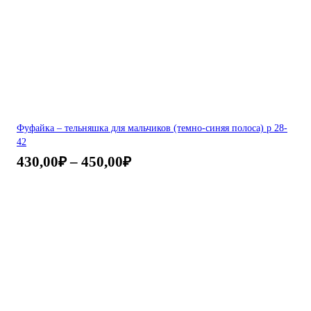
Фуфайка – тельняшка для мальчиков (темно-синяя полоса) р 28-
42
430,00
₽
–
450,00
₽