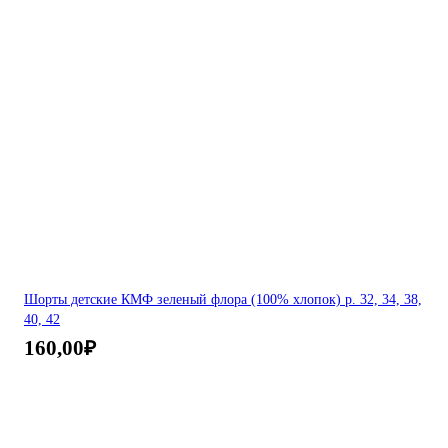
Шорты детские КМФ зеленый флора (100% хлопок) р. 32, 34, 38,
40, 42
160,00
₽