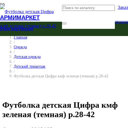
Заказ
АРМИМАРКЕТ
звоно
Вход партнерам
Главная
/
Одежда
/
Детская одежда
/
Детский трикотаж
/
Футболка детская Цифра кмф зеленая (темная) р.28-42
Футболка детская Цифра кмф
зеленая (темная) р.28-42