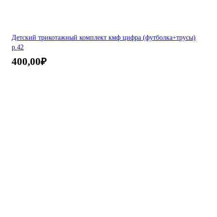
Детский трикотажный комплект кмф цифра (футболка+трусы)
р.42
400,00
₽