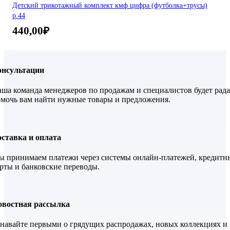
Детский трикотажный комплект кмф цифра (футболка+трусы)
р.44
440,00
₽
онсультации
ша команда менеджеров по продажам и специалистов будет рада
мочь вам найти нужные товары и предложения.
ставка и оплата
 принимаем платежи через системы онлайн-платежей, кредитн
рты и банковские переводы.
овостная рассылка
навайте первыми о грядущих распродажах, новых коллекциях и