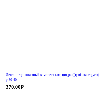
Детский трикотажный комплект кмф цифра (футболка+трусы)
р.30-40
370,00
₽