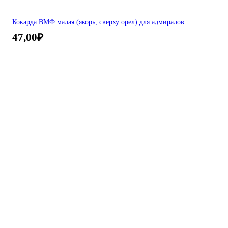
Кокарда ВМФ малая (якорь, сверху орел) для адмиралов
47,00
₽