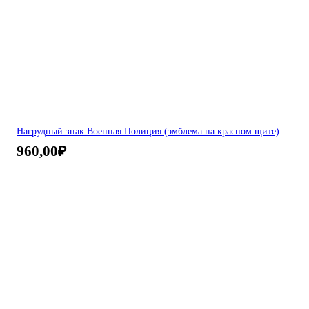
Нагрудный знак Военная Полиция (эмблема на красном щите)
960,00
₽