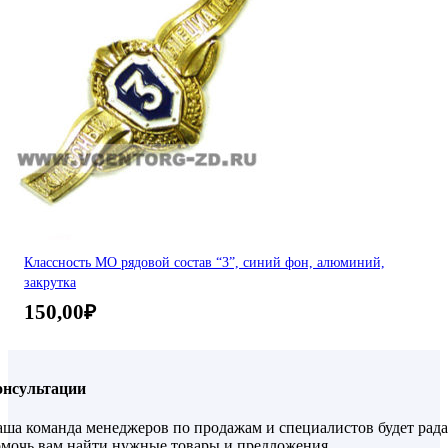
Классность МО рядовой состав “3”, синий фон, алюминий,
закрутка
150,00
₽
онсультации
ша команда менеджеров по продажам и специалистов будет рада
мочь вам найти нужные товары и предложения.