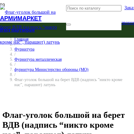
Зака
АРМИМАРКЕТ
звоно
Вход партнерам
Главная
/
Фурнитура
/
Фурнитура металлическая
/
фурнитура Министерство обороны (МО)
/
Флаг-уголок большой на берет ВДВ (надпись “никто кроме
нас”, парашют) латунь
Флаг-уголок большой на берет
ВДВ (надпись “никто кроме