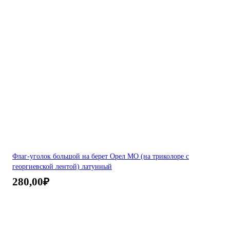
Флаг-уголок большой на берет Орел МО (на триколоре с
георгиевской лентой) латунный
280,00
₽