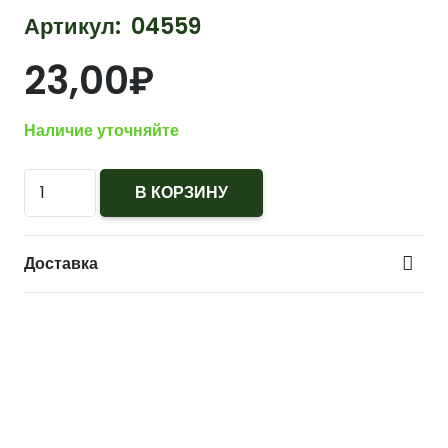
Артикул:
04559
23,00
₽
Наличие уточняйте
Количество
В КОРЗИНУ
Эмблема
ЗРВ
Доставка
ВВС
(Зенитно-
ракетные
войска)
пушка,
ракета
защитная