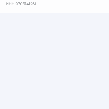
ИНН 9705141261
ОГРН 1207700035564
© 2021 Все права защищены.
Создание и продвижение сайта Web112