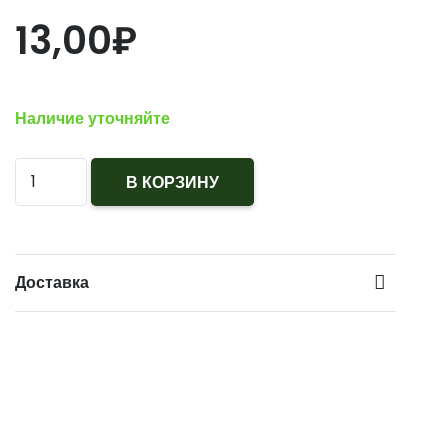
13,00
₽
Наличие уточняйте
Количество
В КОРЗИНУ
Эмблема
Замполит
(зам.
Доставка
командира
по
воспитательной
работе)
золотая