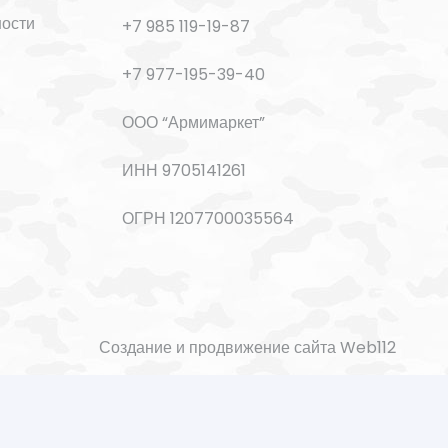
ности
+7 985 119-19-87
+7 977-195-39-40
ООО “Армимаркет”
ИНН 9705141261
ОГРН 1207700035564
Создание и продвижение сайта Web112