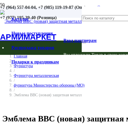
+7 (964) 557-04-04, +7 (985) 119-19-87 (Опт)
Оплата
+7 (977) 195-39-40 (Розница)
Возврат
Каталог
Контакты
Новые поступления
АРМИМАРКЕТ
Вход партнерам
Распродажа товаров
Вы отложили
Товар
в свою корз
Главная
/
Подарки к праздникам
Фурнитура
/
Фурнитура металлическая
/
фурнитура Министерство обороны (МО)
/
Эмблема ВВС (новая) защитная металл
Эмблема ВВС (новая) защитная 