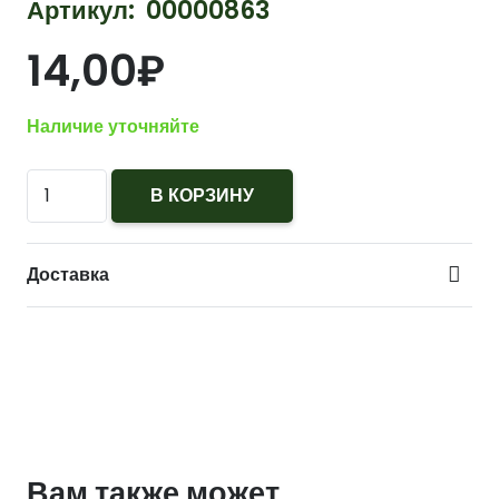
Артикул:
00000863
14,00
₽
Наличие уточняйте
Количество
В КОРЗИНУ
Эмблема
Военная
Доставка
прокуратура
защитная
(щит,
мечи,
венок)
Вам также может