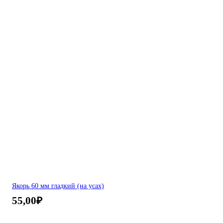
Якорь 60 мм гладкий (на усах)
55,00
₽