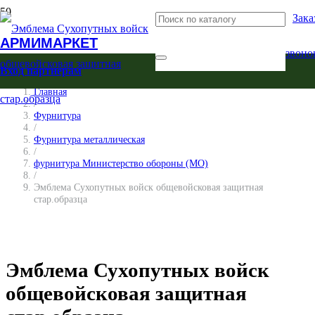
Зака
АРМИМАРКЕТ
звоно
Вход партнерам
Главная
/
Фурнитура
/
Фурнитура металлическая
/
фурнитура Министерство обороны (МО)
/
Эмблема Сухопутных войск общевойсковая защитная
стар.образца
Эмблема Сухопутных войск
общевойсковая защитная