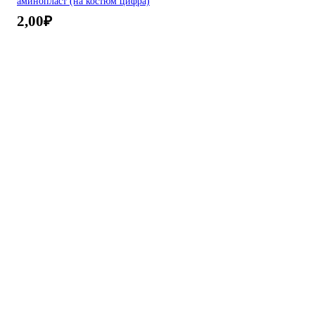
аминопласт (на костюм цифра)
2,00
₽