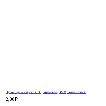
Пуговица 2-х прокол.d11, кремовая (ВМФ) аминопласт.
2,00
₽