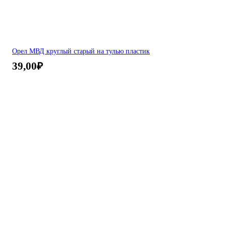
Орел МВД круглый старый на тулью пластик
39,00
₽