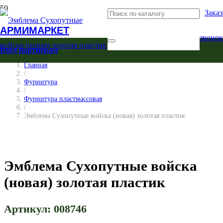
Заказ
АРМИМАРКЕТ
звонок
Вход партнерам
Главная
/
Фурнитура
/
Фурнитура пластмассовая
/
Эмблема Сухопутные войска (новая) золотая пластик
Эмблема Сухопутные войска
(новая) золотая пластик
Артикул:
008746