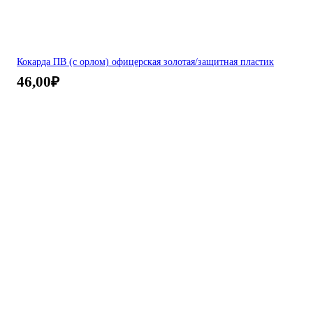
Кокарда ПВ (с орлом) офицерская золотая/защитная пластик
46,00
₽