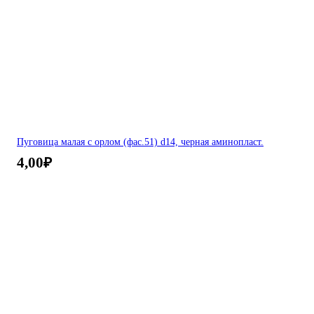
Пуговица малая с орлом (фас.51) d14, черная аминопласт.
4,00
₽