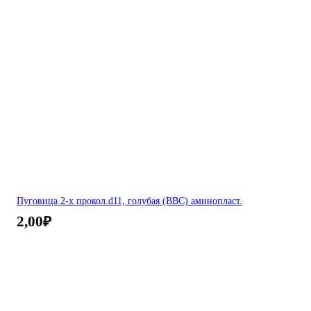
Пуговица 2-х прокол.d11, голубая (ВВС) аминопласт.
2,00
₽