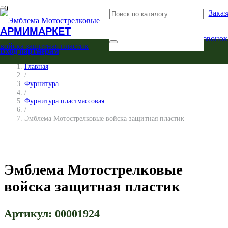
Заказ
АРМИМАРКЕТ
звонок
Вход партнерам
Главная
/
Фурнитура
/
Фурнитура пластмассовая
/
Эмблема Мотострелковые войска защитная пластик
Эмблема Мотострелковые
войска защитная пластик
Артикул:
00001924