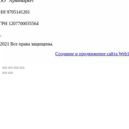
ОО “Армимаркет”
НН 9705141261
ГРН 1207700035564
2021 Все права защищены.
Создание и продвижение сайта Web