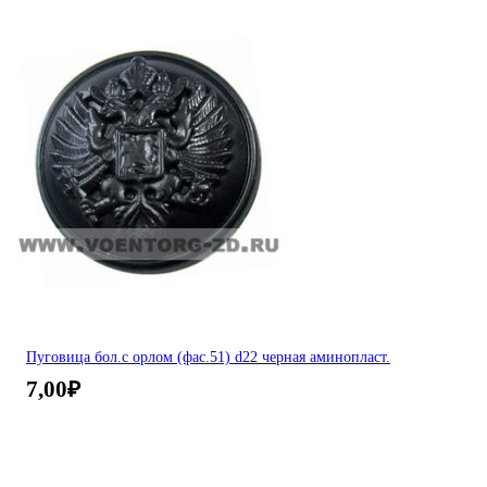
Пуговица бол.с орлом (фас.51) d22 черная аминопласт.
7,00
₽