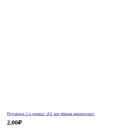
Пуговица 2-х прокол. d11 мм чёрная аминопласт.
2,00
₽