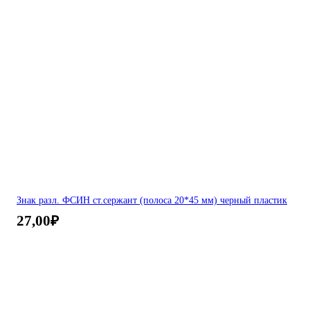
Знак разл. ФСИН ст.сержант (полоса 20*45 мм) черный пластик
27,00
₽