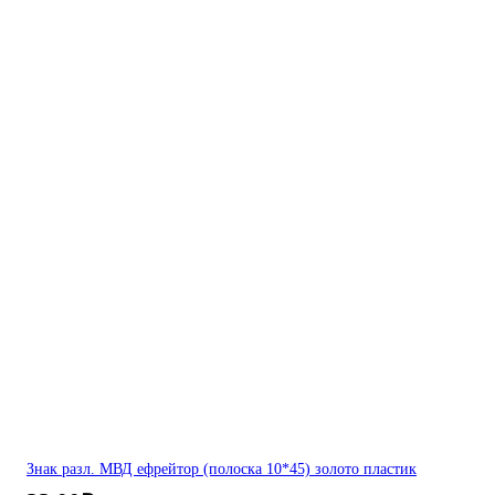
Знак разл. МВД ефрейтор (полоска 10*45) золото пластик